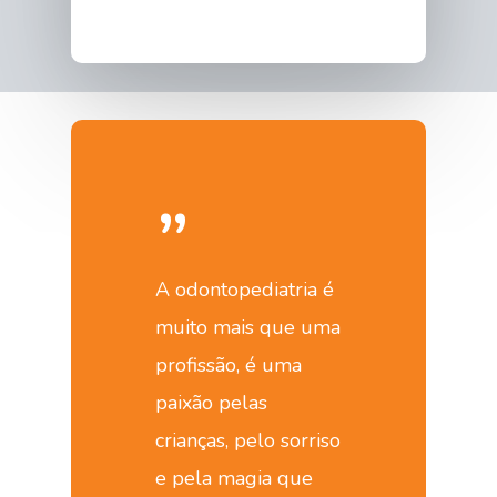
”
A odontopediatria é
muito mais que uma
profissão, é uma
paixão pelas
crianças, pelo sorriso
e pela magia que