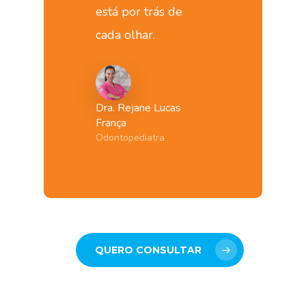
está por trás de
cada olhar.
Dra. Rejane Lucas
França
Odontopediatra
QUERO CONSULTAR